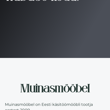
Muinasmööbel
Muinasmööbel on Eesti käsitöömööbli tootja