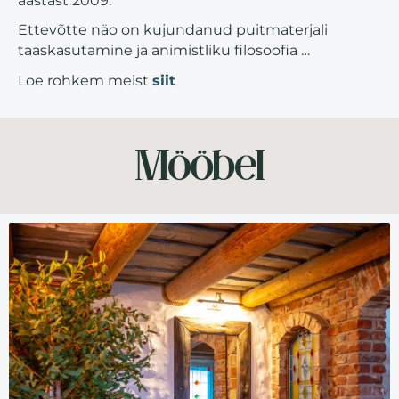
aastast 2009.
Ettevõtte näo on kujundanud puitmaterjali
taaskasutamine ja animistliku filosoofia …
Loe rohkem meist
siit
Mööbel