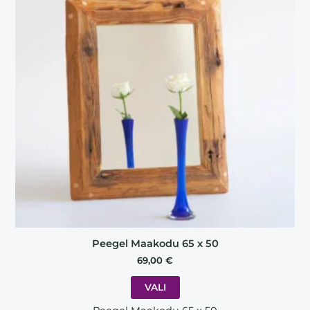
multiple
variants.
The
options
may
be
chosen
on
the
product
page
Peegel Maakodu 65 x 50
69,00
€
VALI