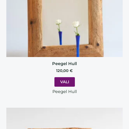
chosen
on
the
product
page
Peegel Hull
120,00
€
VALI
Peegel Hull
This
product
has