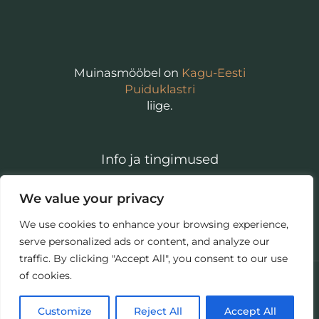
Muinasmööbel on
Kagu-Eesti
Puiduklastri
liige.
Info ja tingimused
Isikuandmete töötlemise põhimõtted
We value your privacy
Kasutajatingimused
We use cookies to enhance your browsing experience,
serve personalized ads or content, and analyze our
traffic. By clicking "Accept All", you consent to our use
of cookies.
Copyright © 2026 | Muinasmööbel
Customize
Reject All
Accept All