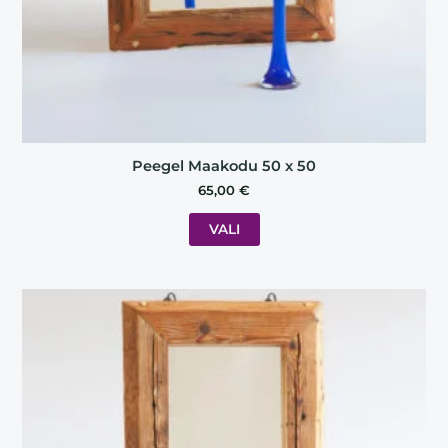
the
product
page
Peegel Maakodu 50 x 50
65,00
€
VALI
This
product
has
multiple
variants.
The
options