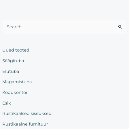
S
e
a
Uued tooted
r
Söögituba
c
h
Elutuba
f
Magamistuba
o
Kodukontor
r
:
Esik
Rustikaalsed siseuksed
Rustikaalne furnituur