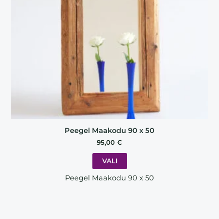
may
be
chosen
on
the
product
page
Peegel Maakodu 90 x 50
95,00
€
VALI
Peegel Maakodu 90 x 50