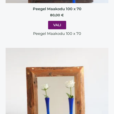
Peegel Maakodu 100 x 70
80,00
€
VALI
Peegel Maakodu 100 x 70
This
product
has
multiple
variants.
The
options
may
be
chosen
on