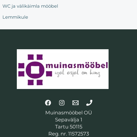
WC ja välikäimla mööbel
Lemmikule
Muinasmööbel OÜ
Sepavälja 1
Tartu 50115
Reg. nr. 11572573