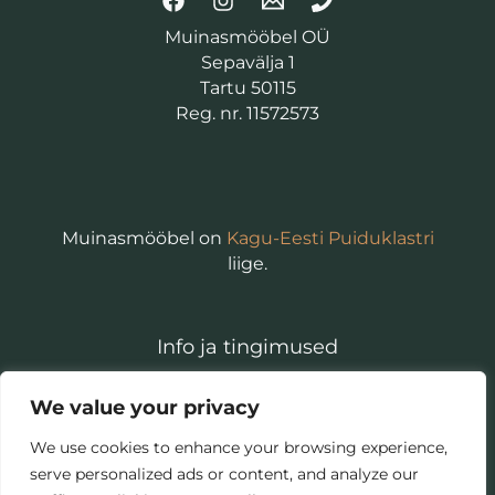
Muinasmööbel OÜ
Sepavälja 1
Tartu 50115
Reg. nr. 11572573
Muinasmööbel on
Kagu-Eesti Puiduklastri
liige.
Info ja tingimused
Isikuandmete töötlemise põhimõtted
We value your privacy
Kasutajatingimused
We use cookies to enhance your browsing experience,
serve personalized ads or content, and analyze our