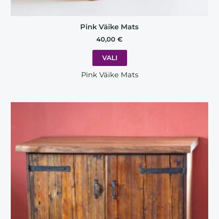
Pink Väike Mats
40,00
€
VALI
Pink Väike Mats
Price
This
range:
product
480,00 €
has
through
510,00 €
multiple
variants.
The
options
may
be
chosen