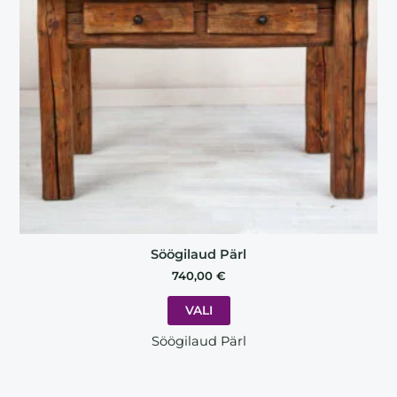
options
may
be
chosen
on
the
product
page
Söögilaud Pärl
740,00
€
VALI
Söögilaud Pärl