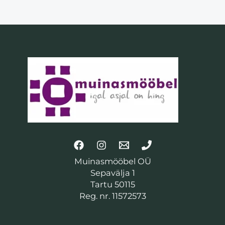
Muinasmööbel OÜ
Sepavälja 1
Tartu 50115
Reg. nr. 11572573