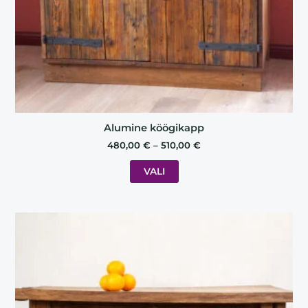
on
the
product
page
Alumine köögikapp
480,00
€
–
510,00
€
VALI
This
product
has
multiple
variants.
The