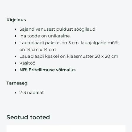
Lisainfo
Kirjeldus
Sajandivanusest puidust söögilaud
Iga toode on unikaalne
Lauaplaadi paksus on 5 cm, lauajalgade mõõt
on 14 cm x 14 cm
Lauaplaadi keskel on klaasmuster 20 x 20 cm
Käsitöö
NB! Eritellimuse võimalus
Tarneaeg
2-3 nädalat
Seotud tooted
This