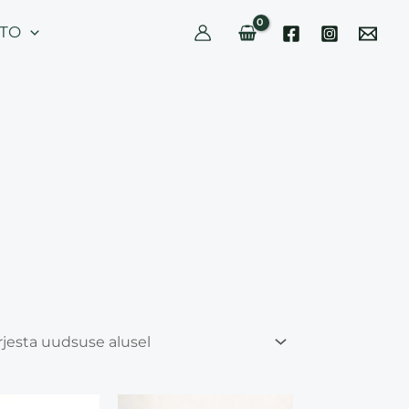
TO
his
This