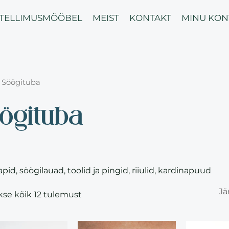
Sorted
by
ITELLIMUSMÖÖBEL
MEIST
KONTAKT
MINU KON
latest
 Söögituba
ögituba
pid, söögilauad, toolid ja pingid, riiulid, kardinapuud
se kõik 12 tulemust
This
This
T