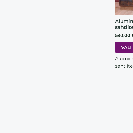
Alumin
sahtlit
590,00
VALI
Alumin
sahtlit