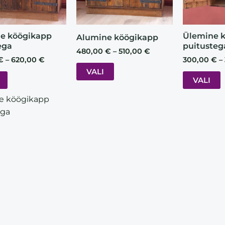
options
options
o
may
may
be
be
e köögikapp
Ülemine 
Alumine köögikapp
ega
puitusteg
chosen
chosen
480,00
€
–
510,00
€
on
on
€
–
620,00
€
300,00
€
–
VALI
the
the
t
VALI
product
product
p
page
page
e köögikapp
ega