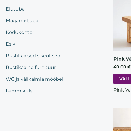
Elutuba
Magamistuba
Kodukontor
Esik
Rustikaalsed siseuksed
Pink V
40,00
€
Rustikaalne furnituur
VALI
WC ja välikäimla mööbel
Pink Vä
Lemmikule