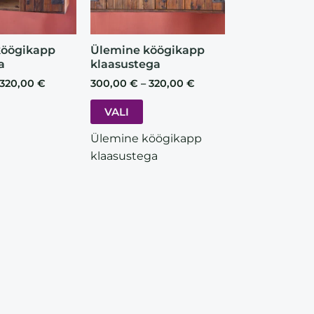
ptions
options
may
may
be
be
köögikapp
Ülemine köögikapp
a
klaasustega
chosen
chosen
on
on
320,00
€
300,00
€
–
320,00
€
he
the
VALI
roduct
product
page
page
Ülemine köögikapp
klaasustega