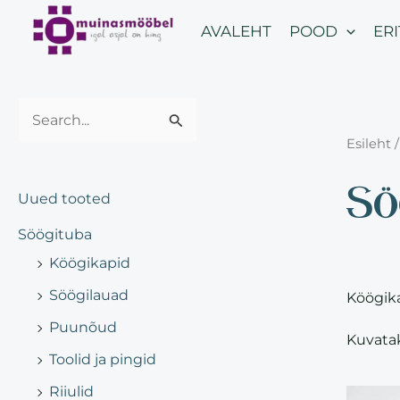
Skip
AVALEHT
POOD
ER
to
content
S
Esileht
/
e
Sö
a
Uued tooted
r
Söögituba
c
Köögikapid
h
Söögilauad
f
Köögika
o
Puunõud
Kuvatak
r
Toolid ja pingid
:
Riiulid