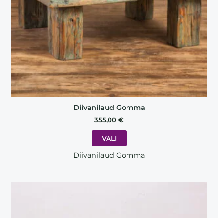
chosen
on
the
product
page
Diivanilaud Gomma
355,00
€
VALI
Diivanilaud Gomma
This
product
has