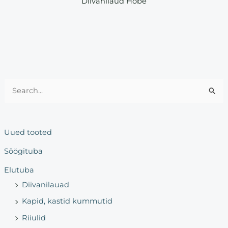
Diivanilaud Hõbe
S
e
a
Uued tooted
r
Söögituba
c
h
Elutuba
f
Diivanilauad
o
Kapid, kastid kummutid
r
Riiulid
: