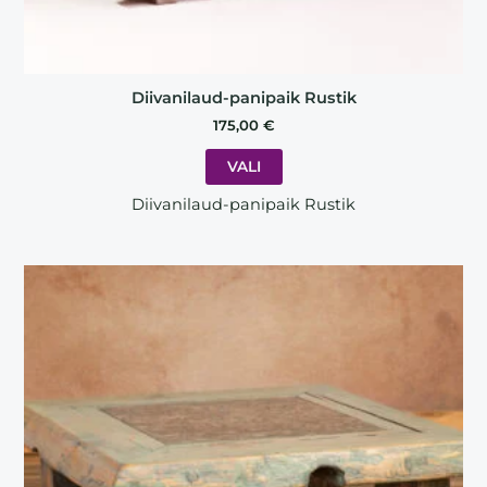
Diivanilaud-panipaik Rustik
175,00
€
VALI
Diivanilaud-panipaik Rustik
This
product
has
multiple
variants.
The
options
may
be