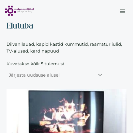
Sorted
Skip
MAI
by
to
latest
Esileht
/ Elutuba
ME
content
Elutuba
Diivanilauad, kapid kastid kummutid, raamaturiiulid,
TV-alused, kardinapuud
Kuvatakse kõik 5 tulemust
This
product
has
multiple
variants.
The
options