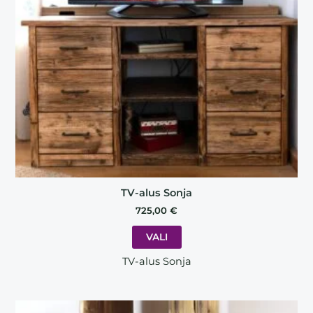
may
be
chosen
on
the
product
page
TV-alus Sonja
725,00
€
VALI
TV-alus Sonja
This