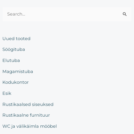
S
e
a
Uued tooted
r
Söögituba
c
h
Elutuba
f
Magamistuba
o
Kodukontor
r
:
Esik
Rustikaalsed siseuksed
Rustikaalne furnituur
WC ja välikäimla mööbel