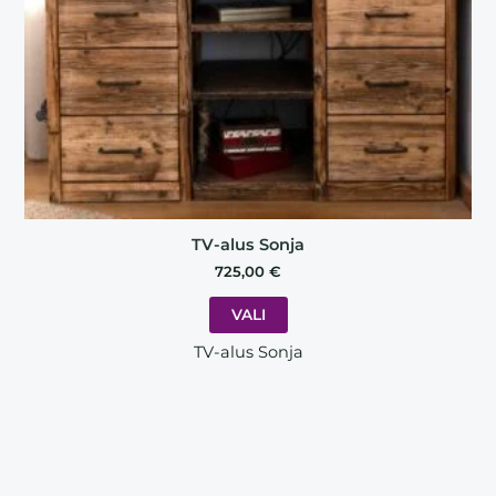
chosen
on
the
product
page
TV-alus Sonja
725,00
€
VALI
TV-alus Sonja