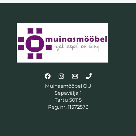
Muinasmööbel OÜ
Sepavälja 1
Tartu 50115
Reg. nr. 11572573