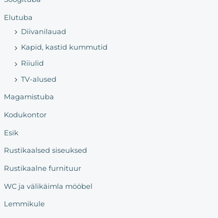
c
h
Elutuba
f
Diivanilauad
o
Kapid, kastid kummutid
r
Riiulid
:
TV-alused
Magamistuba
Kodukontor
Esik
Rustikaalsed siseuksed
Rustikaalne furnituur
WC ja välikäimla mööbel
Lemmikule