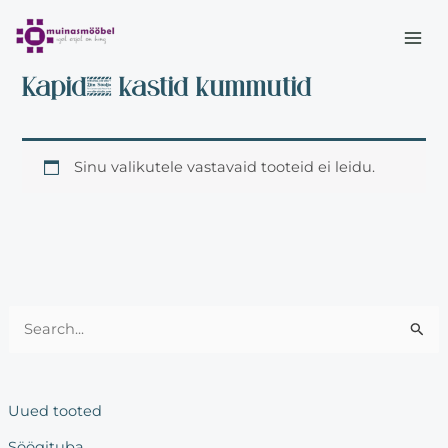
Skip
MAI
to
Esileht
/
Elutuba
/ Kapid, kastid kummutid
ME
content
Kapid, kastid kummutid
Sinu valikutele vastavaid tooteid ei leidu.
S
e
a
Uued tooted
r
Söögituba