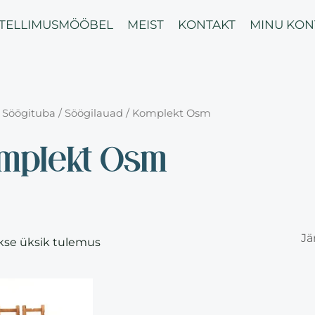
ITELLIMUSMÖÖBEL
MEIST
KONTAKT
MINU KON
/
Söögituba
/
Söögilauad
/ Komplekt Osm
mplekt Osm
kse üksik tulemus
This
product