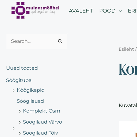
Skip
AVALEHT
POOD
ER
to
content
S
Esileht
e
Ko
a
Uued tooted
r
Söögituba
c
Köögikapid
h
Söögilauad
f
Kuvata
Komplekt Osm
o
r
Söögilaud Värvo
:
Söögilaud Tõiv