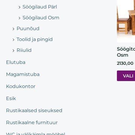
Söögilaud Pärl
Söögilaud Osm
Puunõud
Toolid ja pingid
Söögit
Riiulid
Osm
Elutuba
2130,00
Magamistuba
VALI
Kodukontor
Esik
Rustikaalsed siseuksed
Rustikaalne furnituur
WC ja välikäimla mööbel