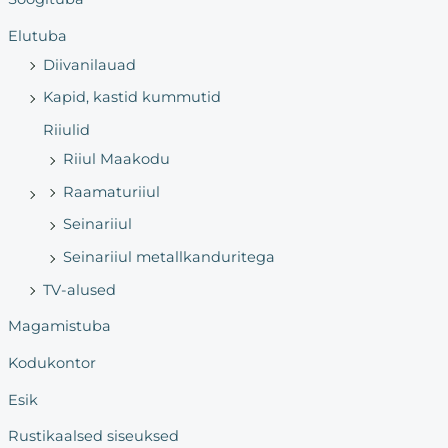
c
h
Elutuba
f
Diivanilauad
o
Kapid, kastid kummutid
r
Riiulid
:
Riiul Maakodu
Raamaturiiul
Seinariiul
Seinariiul metallkanduritega
TV-alused
Magamistuba
Kodukontor
Esik
Rustikaalsed siseuksed