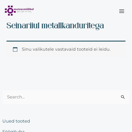
Skip
MAI
to
Esileht
/
Elutuba
/
Riiulid
/ Seinariiul metallkanduritega
ME
content
Seinariiul metallkanduritega
Sinu valikutele vastavaid tooteid ei leidu.
S
e
a
Uued tooted
r
Söögituba