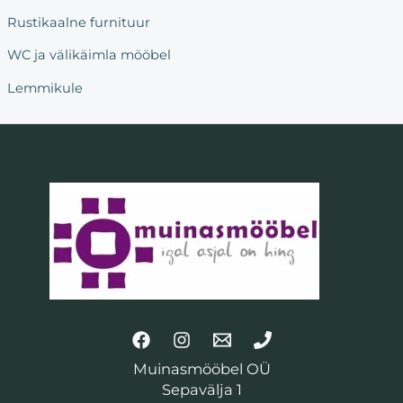
Rustikaalne furnituur
WC ja välikäimla mööbel
Lemmikule
Muinasmööbel OÜ
Sepavälja 1